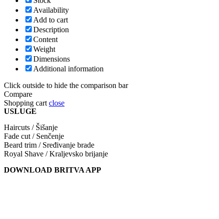
Stock
Availability
Add to cart
Description
Content
Weight
Dimensions
Additional information
Click outside to hide the comparison bar
Compare
Shopping cart
close
USLUGE
Haircuts / Šišanje
Fade cut / Senčenje
Beard trim / Sređivanje brade
Royal Shave / Kraljevsko brijanje
DOWNLOAD BRITVA APP