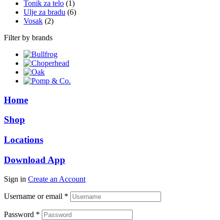
Tonik za telo
(1)
Ulje za bradu
(6)
Vosak
(2)
Filter by brands
Home
Shop
Locations
Download App
Sign in
Create an Account
Username or email
*
Password
*