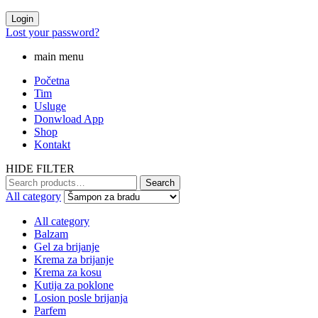
Login
Lost your password?
main menu
Početna
Tim
Usluge
Donwload App
Shop
Kontakt
HIDE FILTER
Search
Search
for:
All category
All category
Balzam
Gel za brijanje
Krema za brijanje
Krema za kosu
Kutija za poklone
Losion posle brijanja
Parfem