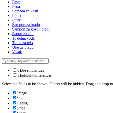
Pasta
Pena
Pomada za kosu
Puder
Puter
Šampon za bradu
Šampon za kosu i bradu
Sapun za telo
Toaletna voda
Tonik za telo
Ulje za bradu
Vosak
Hide similarities
Highlight differences
Select the fields to be shown. Others will be hidden. Drag and drop to
Image
SKU
Rating
Price