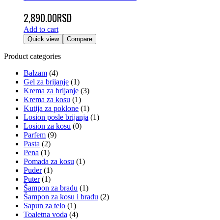
2,890.00
RSD
Add to cart
Quick view
Compare
Product categories
Balzam
(4)
Gel za brijanje
(1)
Krema za brijanje
(3)
Krema za kosu
(1)
Kutija za poklone
(1)
Losion posle brijanja
(1)
Losion za kosu
(0)
Parfem
(9)
Pasta
(2)
Pena
(1)
Pomada za kosu
(1)
Puder
(1)
Puter
(1)
Šampon za bradu
(1)
Šampon za kosu i bradu
(2)
Sapun za telo
(1)
Toaletna voda
(4)