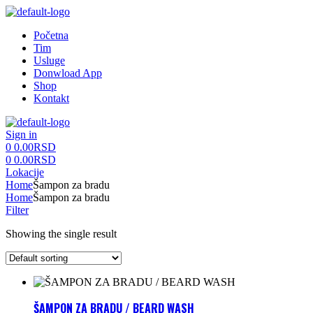
Menu
Početna
Tim
Usluge
Donwload App
Shop
Kontakt
Sign in
0
0.00
RSD
0
0.00
RSD
Lokacije
Home
Šampon za bradu
Home
Šampon za bradu
Filter
Showing the single result
ŠAMPON ZA BRADU / BEARD WASH