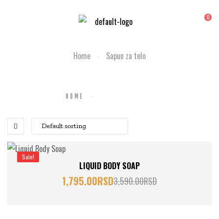
0
Home
Sapun za telo
HOME
SAPUN ZA TELO
Sale!
LIQUID BODY SOAP
1,795.00
RSD
3,590.00
RSD