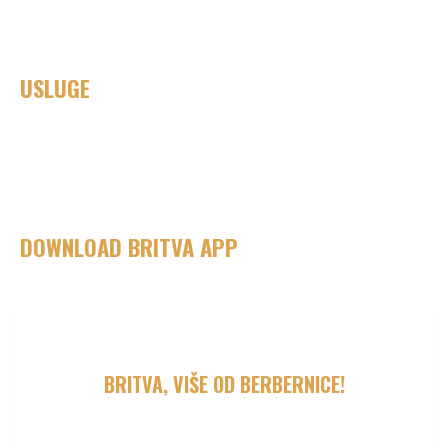
USLUGE
Haircuts / Šišanje
Fade cut / Senčenje
Beard trim / Sređivanje brade
Royal Shave / Kraljevsko brijanje
DOWNLOAD BRITVA APP
BRITVA, VIŠE OD BERBERNICE!