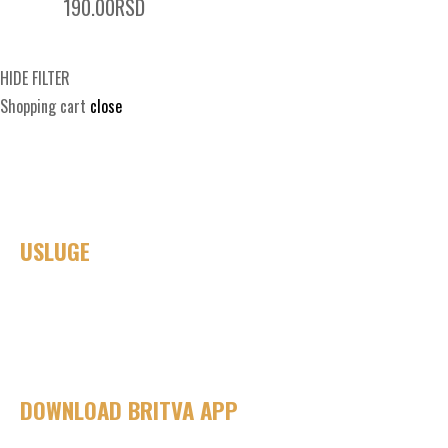
190.00
RSD
HIDE FILTER
Shopping cart
close
USLUGE
Haircuts / Šišanje
Fade cut / Senčenje
Beard trim / Sređivanje brade
Royal Shave / Kraljevsko brijanje
DOWNLOAD BRITVA APP