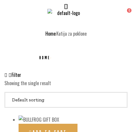
0
Home
Kutija za poklone
HOME
KUTIJA ZA POKLONE
Filter
Showing the single result
ADD TO CART