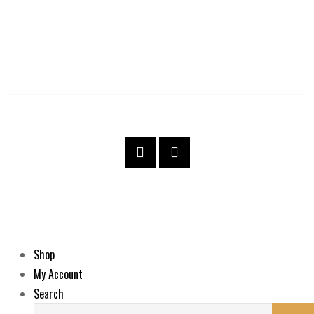
Višnjićeva 3
Copyright © 2023 Britva. All rights reserved.
Made with ❤️ by Love&Brands
Shop
My Account
Search