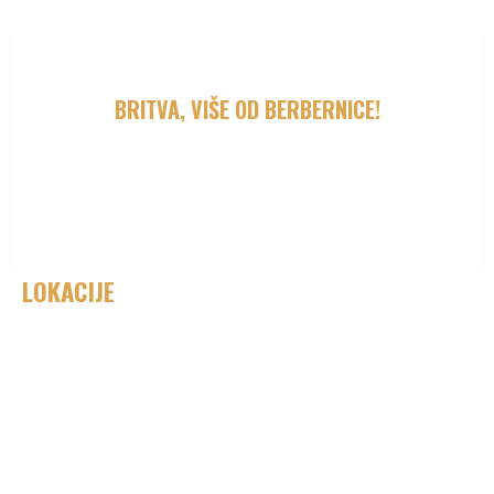
BRITVA, VIŠE OD BERBERNICE!
Omiljena destinacija muškaraca koji žele ne samo moderan ili
klasičan izgled,već i iskustvo koje kombinuje udobnost,stil i pažnju
prema detaljima.
LOKACIJE
Magazin 1907
Kralja Petra 16
Britva Fontana
Pariske Komune 13
Britva Višnjićeva