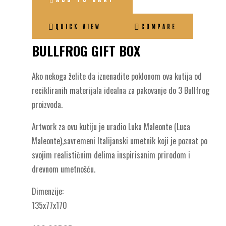
QUICK VIEW
COMPARE
BULLFROG GIFT BOX
Ako nekoga želite da iznenadite poklonom ova kutija od
recikliranih materijala idealna za pakovanje do 3 Bullfrog
proizvoda.
Artwork za ovu kutiju je uradio Luka Maleonte (Luca
Maleonte),savremeni Italijanski umetnik koji je poznat po
svojim realističnim delima inspirisanim prirodom i
drevnom umetnošću.
Dimenzije:
135x77x170